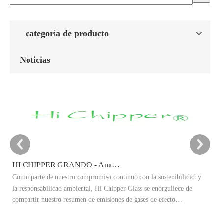
categoria de producto
Noticias
HI CHIPPER GRANDO - Anuncio del objetivo de reducción de carbono 2025
Como parte de nuestro compromiso continuo con la sostenibilidad y
Es
la responsabilidad ambiental, Hi Chipper Glass se enorgullece de
re
compartir nuestro resumen de emisiones de gases de efecto
Ex
invernadero 2024 (GEI) y anunciar oficialmente nuestros objetivos de
ad