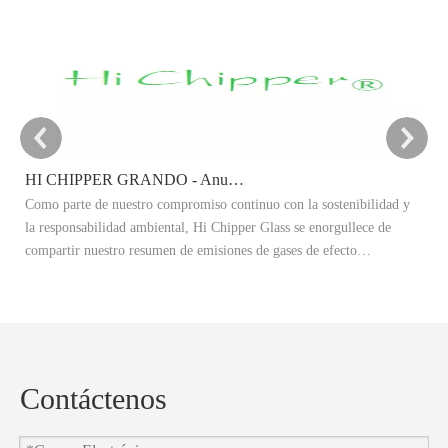
HI CHIPPER GRANDO - Anuncio del objetivo de reducción de carbono 2025
Como parte de nuestro compromiso continuo con la sostenibilidad y
Es
la responsabilidad ambiental, Hi Chipper Glass se enorgullece de
re
compartir nuestro resumen de emisiones de gases de efecto
Ex
invernadero 2024 (GEI) y anunciar oficialmente nuestros objetivos de
ad
reducción de carbono 2025.
re
co
Contáctenos