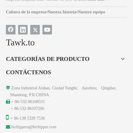
Cultura de la empresa
▪
Nuestra historia
▪
Nuestro equipo
Tawk.to
CATEGORÍAS DE PRODUCTO
CONTÁCTENOS

Zona Industrial Aishan, Ciudad Yanghe, Jiaozhou, Qingdao,
Shandong, P.R.CHINA

+ 86-532-86108531
+ 86-532-86107286

+ 86-138 5328 7536

hichippera@hichipper.com