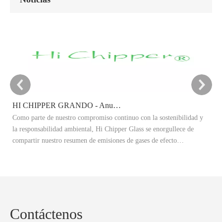
HI CHIPPER GRANDO - Anuncio del objetivo de reducción de carbono 2025
Como parte de nuestro compromiso continuo con la sostenibilidad y
Es
la responsabilidad ambiental, Hi Chipper Glass se enorgullece de
re
compartir nuestro resumen de emisiones de gases de efecto
Ex
invernadero 2024 (GEI) y anunciar oficialmente nuestros objetivos de
ad
reducción de carbono 2025.
re
co
Contáctenos