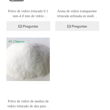
Polvo de vidrio triturado 0.1
Arena de vidrio transparente
mm-4.0 mm de vidrio
triturada utilizada en medios
transparente de vidrio
de explosión y manualidades
de arte
Preguntar
Preguntar
Polvo de vidrio de medios de
vidrio triturado de alta pureza