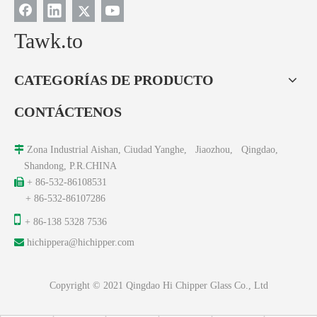
Tawk.to
CATEGORÍAS DE PRODUCTO
CONTÁCTENOS

Zona Industrial Aishan, Ciudad Yanghe, Jiaozhou, Qingdao,
Shandong, P.R.CHINA

+ 86-532-86108531
+ 86-532-86107286

+ 86-138 5328 7536

hichippera@hichipper.com
Copyright © 2021 Qingdao Hi Chipper Glass Co., Ltd