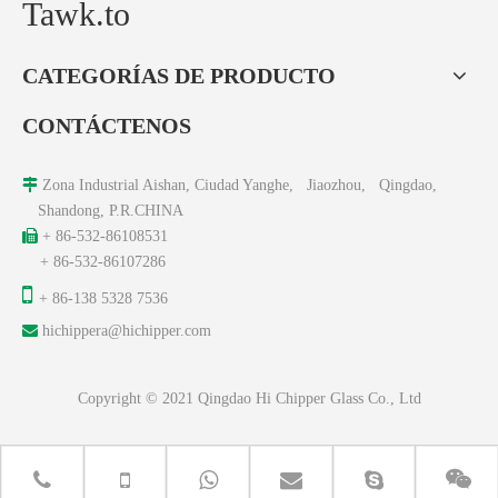
Tawk.to
CATEGORÍAS DE PRODUCTO
CONTÁCTENOS

Zona Industrial Aishan, Ciudad Yanghe, Jiaozhou, Qingdao,
Shandong, P.R.CHINA

+ 86-532-86108531
+ 86-532-86107286

+ 86-138 5328 7536

hichippera@hichipper.com
Copyright © 2021 Qingdao Hi Chipper Glass Co., Ltd