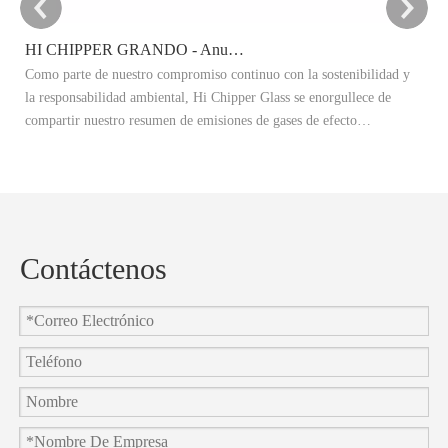
HI CHIPPER GRANDO - Anuncio del objetivo de reducción de carbono 2025
Como parte de nuestro compromiso continuo con la sostenibilidad y
Es
la responsabilidad ambiental, Hi Chipper Glass se enorgullece de
re
compartir nuestro resumen de emisiones de gases de efecto
Ex
invernadero 2024 (GEI) y anunciar oficialmente nuestros objetivos de
ad
reducción de carbono 2025.
re
co
Contáctenos