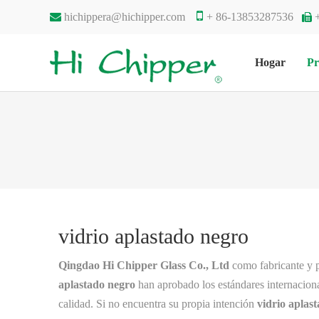


hichippera@hichipper.com
+ 86-13853287536

Hogar
Pr
vidrio aplastado negro
Qingdao Hi Chipper Glass Co., Ltd
como fabricante y 
aplastado negro
han aprobado los estándares internacional
calidad. Si no encuentra su propia intención
vidrio aplas