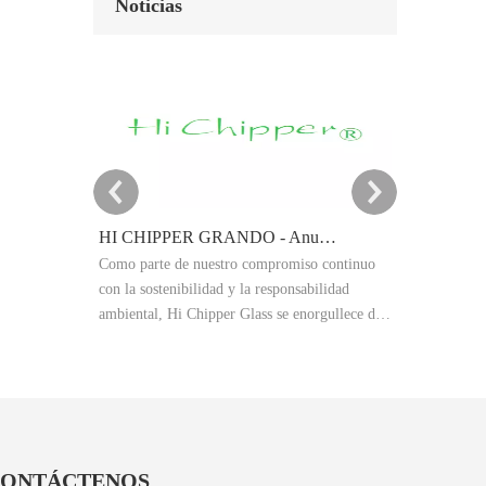
Noticias
HI CHIPPER GRANDO - Anuncio del objetivo de reducción de carbono 2025
Como parte de nuestro compromiso continuo
Este artículo
con la sostenibilidad y la responsabilidad
polvo de vidr
ambiental, Hi Chipper Glass se enorgullece de
granallado abr
compartir nuestro resumen de emisiones de
Explica los e
gases de efecto invernadero 2024 (GEI) y
las aplicacion
anunciar oficialmente nuestros objetivos de
procesamiento
reducción de carbono 2025.
rendimiento y
obtener resul
producción in
ONTÁCTENOS