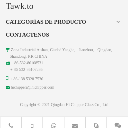
Tawk.to
CATEGORÍAS DE PRODUCTO
CONTÁCTENOS

Zona Industrial Aishan, Ciudad Yanghe, Jiaozhou, Qingdao,
Shandong, P.R.CHINA

+ 86-532-86108531
+ 86-532-86107286

+ 86-138 5328 7536

hichippera@hichipper.com
Copyright © 2021 Qingdao Hi Chipper Glass Co., Ltd