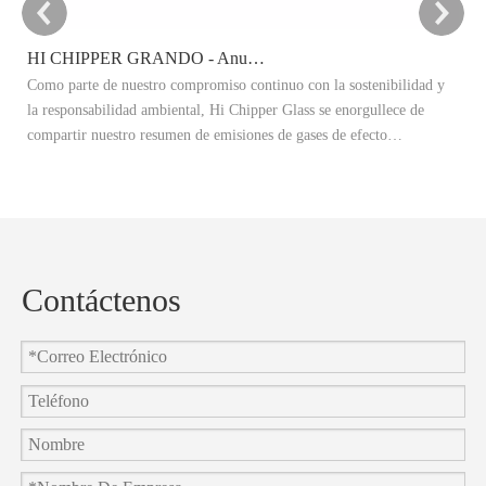
HI CHIPPER GRANDO - Anuncio del objetivo de reducción de carbono 2025
Como parte de nuestro compromiso continuo con la sostenibilidad y
Es
la responsabilidad ambiental, Hi Chipper Glass se enorgullece de
re
compartir nuestro resumen de emisiones de gases de efecto
Ex
invernadero 2024 (GEI) y anunciar oficialmente nuestros objetivos de
ad
reducción de carbono 2025.
re
co
Contáctenos