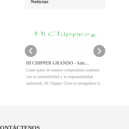
Noticias
HI CHIPPER GRANDO - Anuncio del objetivo de reducción de carbono 2025
Como parte de nuestro compromiso continuo
Este artículo
con la sostenibilidad y la responsabilidad
polvo de vidr
ambiental, Hi Chipper Glass se enorgullece de
granallado abr
compartir nuestro resumen de emisiones de
Explica los e
gases de efecto invernadero 2024 (GEI) y
las aplicacion
anunciar oficialmente nuestros objetivos de
procesamiento
reducción de carbono 2025.
rendimiento y
obtener resul
producción in
ONTÁCTENOS