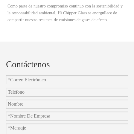
Como parte de nuestro compromiso continuo con la sostenibilidad y
Es
la responsabilidad ambiental, Hi Chipper Glass se enorgullece de
re
compartir nuestro resumen de emisiones de gases de efecto
Ex
invernadero 2024 (GEI) y anunciar oficialmente nuestros objetivos de
ad
reducción de carbono 2025.
re
co
Contáctenos