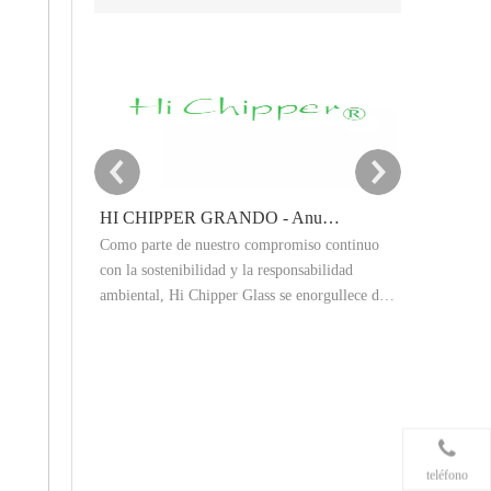
HI CHIPPER GRANDO - Anuncio del objetivo de reducción de carbono 2025
Como parte de nuestro compromiso continuo
Este artículo
con la sostenibilidad y la responsabilidad
polvo de vidr
ambiental, Hi Chipper Glass se enorgullece de
granallado abr
compartir nuestro resumen de emisiones de
Explica los e
gases de efecto invernadero 2024 (GEI) y
las aplicacion
anunciar oficialmente nuestros objetivos de
procesamiento
reducción de carbono 2025.
rendimiento y
obtener resul
producción in
teléfono