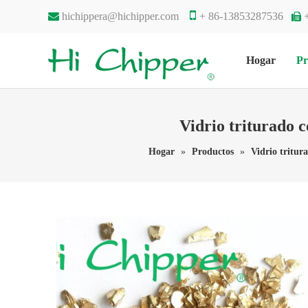


hichippera@hichipper.com
+ 86-13853287536

Hogar
Pr
Vidrio triturado 
Hogar
»
Productos
»
Vidrio tritur