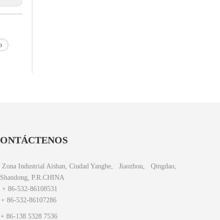
o
ONTÁCTENOS
Zona Industrial Aishan, Ciudad Yanghe, Jiaozhou, Qingdao,
Shandong, P.R.CHINA

+ 86-532-86108531
 86-532-86107286

+ 86-138 5328 7536