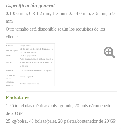
Especificación general
0.1-0.6 mm, 0.3-1.2 mm, 1-3 mm, 2.5-4.0 mm, 3-6 mm, 6-9
mm
Otro tamaño está disponible según los requisitos de los
clientes
Material
Espejo flotante
0.1-0.6 mm, 0.3-1.2 mm, 1-3 mm, 2.5-4.0
Tamaño regular
mm, 3-6 mm, 6-9 mm
Forma
Gránulo, papas fritas
Piedra diseñada, piedra artificial, piedra de
Solicitud
cuarzo, terrazo, construcción, decoración
del florero
Embalaje
1.25 toneladas/bolsa métrica, 25 kg/bolsa
Informe de
Enviado a pedido
prueba
Capacidad
4000 toneladas métricas
mensual
Muestra
Muestra pequeña gratis
Control de
Cada bolsa se revisa antes del envío
calidad
Embalaje:
Servicio
24 horas en línea
1.25 toneladas métricas/bolsa grande, 20 bolsas/contenedor
de 20'GP
25 kg/bolsa, 48 bolsas/palet, 20 paletas/contenedor de 20'GP