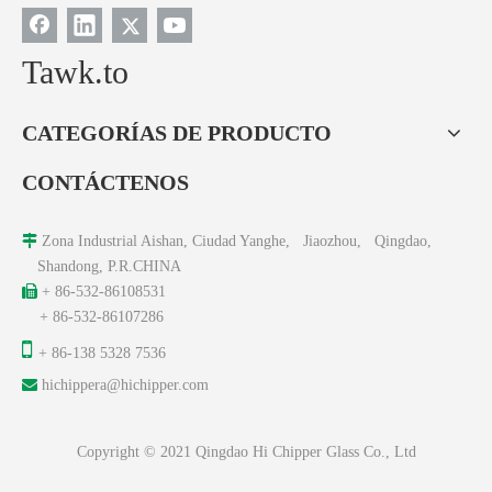
Tawk.to
CATEGORÍAS DE PRODUCTO
CONTÁCTENOS

Zona Industrial Aishan, Ciudad Yanghe, Jiaozhou, Qingdao,
Shandong, P.R.CHINA

+ 86-532-86108531
+ 86-532-86107286

+ 86-138 5328 7536

hichippera@hichipper.com
Copyright © 2021 Qingdao Hi Chipper Glass Co., Ltd