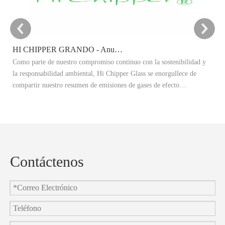
HI CHIPPER GRANDO - Anuncio del objetivo de reducción de carbono 2025
Como parte de nuestro compromiso continuo con la sostenibilidad y
Es
la responsabilidad ambiental, Hi Chipper Glass se enorgullece de
re
compartir nuestro resumen de emisiones de gases de efecto
Ex
invernadero 2024 (GEI) y anunciar oficialmente nuestros objetivos de
ad
reducción de carbono 2025.
re
co
Contáctenos