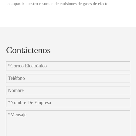
compartir nuestro resumen de emisiones de gases de efecto
Ex
invernadero 2024 (GEI) y anunciar oficialmente nuestros objetivos de
ad
reducción de carbono 2025.
re
co
Contáctenos