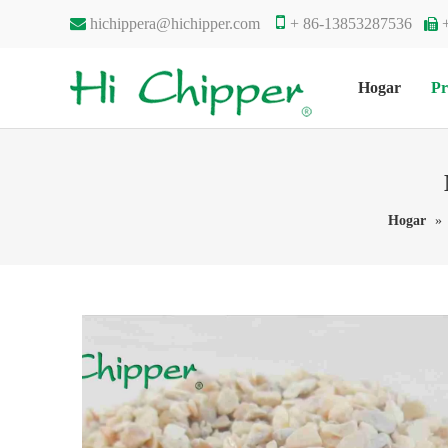


hichippera@hichipper.com
+ 86-13853287536

Hogar
Pr
Hogar
»