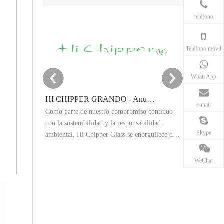
teléfono
Teléfono móvil
WhatsApp
HI CHIPPER GRANDO - Anuncio del objetivo de reducción de carbono 2025
e-mail
Como parte de nuestro compromiso continuo
Este artículo
con la sostenibilidad y la responsabilidad
polvo de vidr
Skype
ambiental, Hi Chipper Glass se enorgullece de
granallado abr
compartir nuestro resumen de emisiones de
Explica los e
gases de efecto invernadero 2024 (GEI) y
las aplicacion
WeChat
anunciar oficialmente nuestros objetivos de
procesamiento
reducción de carbono 2025.
rendimiento y
obtener resul
producción in