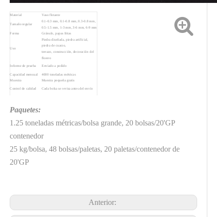
Material
Vaso flotante
0.1-0.3 mm, 0.1-0.8 mm, 0.3-0.8 mm,
Tamaño regular
0.5-1.5 mm, 1-3 mm, 3-6 mm, 6-9 mm
Forma
Gránulo, papas fritas
Piedra diseñada, piedra artificial,
piedra de cuarzo,
Uso
terrazo, construcción, decoración del
florero
Informe de prueba
Enviado a pedido
Capacidad mensual
4000 toneladas métricas
Muestra
Muestra pequeña gratis
Control de calidad
Cada bolsa se revisa antes del envío
Servicio
24 horas en línea
Paquetes:
1.25 toneladas métricas/bolsa grande, 20 bolsas/20'GP
contenedor
25 kg/bolsa, 48 bolsas/paletas, 20 paletas/contenedor de
20'GP
Anterior: