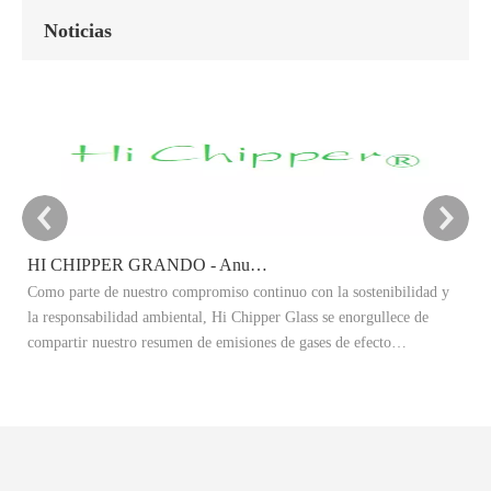
Noticias
HI CHIPPER GRANDO - Anuncio del objetivo de reducción de carbono 2025
Como parte de nuestro compromiso continuo con la sostenibilidad y
Es
la responsabilidad ambiental, Hi Chipper Glass se enorgullece de
re
compartir nuestro resumen de emisiones de gases de efecto
Ex
invernadero 2024 (GEI) y anunciar oficialmente nuestros objetivos de
ad
reducción de carbono 2025.
re
co