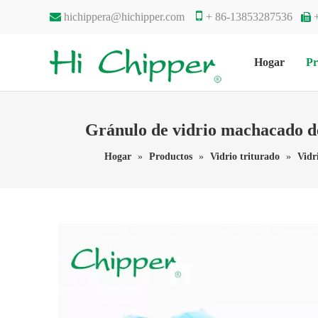


hichippera@hichipper.com
+ 86-13853287536

Hogar
Pr
Gránulo de vidrio machacado de
Hogar
»
Productos
»
Vidrio triturado
»
Vidr