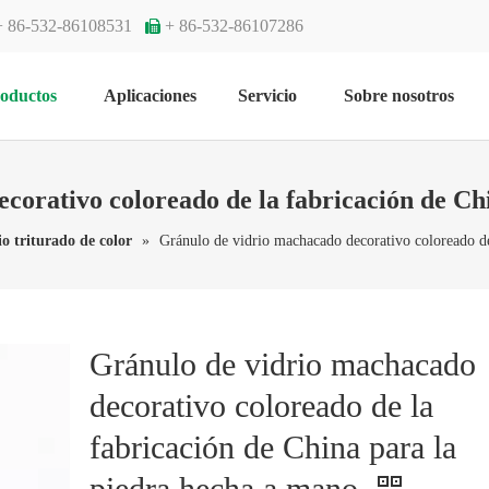
+ 86-532-86108531
+ 86-532-86107286

oductos
Aplicaciones
Servicio
Sobre nosotros
corativo coloreado de la fabricación de Ch
io triturado de color
»
Gránulo de vidrio machacado decorativo coloreado de
Gránulo de vidrio machacado
decorativo coloreado de la
fabricación de China para la
piedra hecha a mano