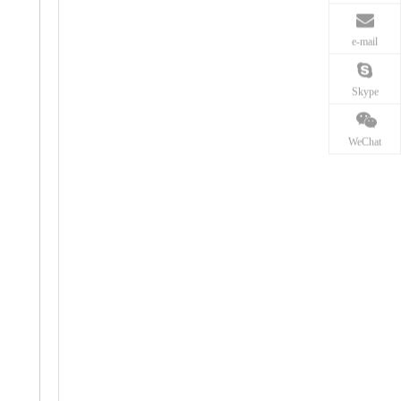
e-mail
Skype
WeChat