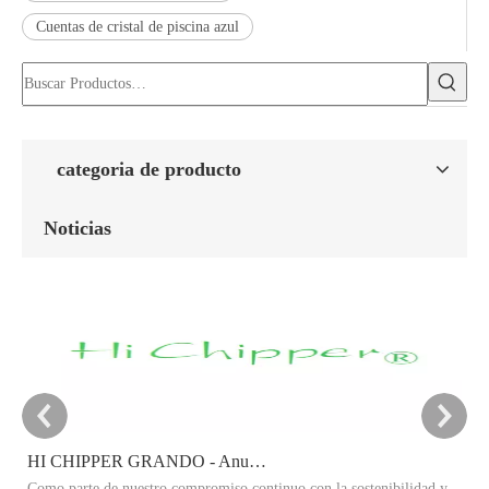
Cuentas de cristal de piscina azul
categoria de producto
Noticias
HI CHIPPER GRANDO - Anuncio del objetivo de reducción de carbono 2025
Como parte de nuestro compromiso continuo con la sostenibilidad y
Es