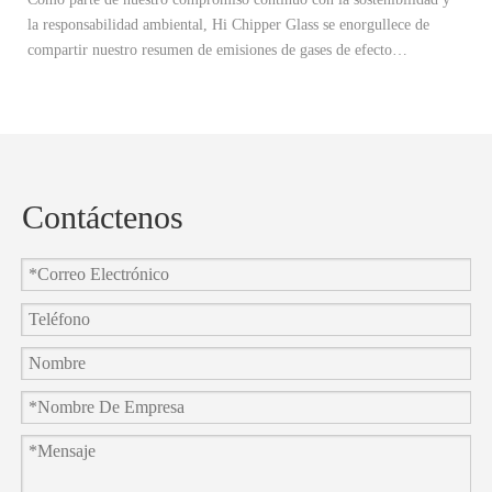
la responsabilidad ambiental, Hi Chipper Glass se enorgullece de
re
compartir nuestro resumen de emisiones de gases de efecto
Ex
invernadero 2024 (GEI) y anunciar oficialmente nuestros objetivos de
ad
reducción de carbono 2025.
re
co
Contáctenos