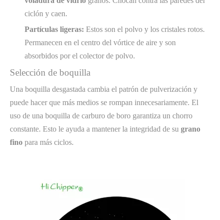
voladura de vidrio
granos. Chocan contra las paredes del
ciclón y caen.
Partículas ligeras:
Estos son el polvo y los cristales rotos.
Permanecen en el centro del vórtice de aire y son
absorbidos por el colector de polvo.
Selección de boquilla
Una boquilla desgastada cambia el patrón de pulverización y
puede hacer que más medios se rompan innecesariamente. El
uso de una boquilla de carburo de boro garantiza un chorro
constante. Esto le ayuda a mantener la integridad de su
grano
fino
para más ciclos.